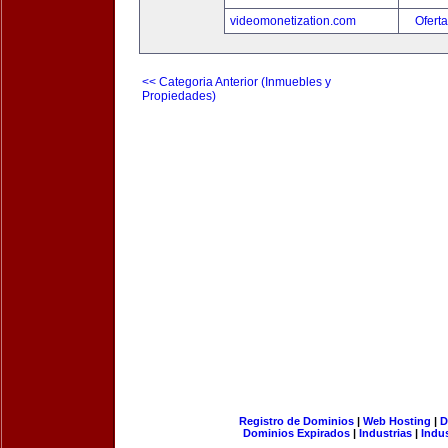
videomonetization.com
Oferta
<< Categoria Anterior (Inmuebles y
Propiedades)
Registro de Dominios
|
Web Hosting
|
D
Dominios Expirados
|
Industrias
|
Indu