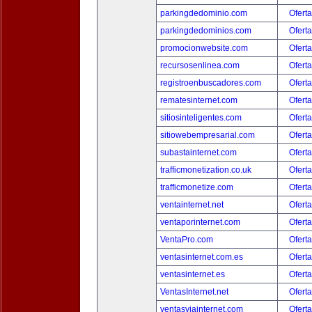
parkingdedominio.com
Oferta
parkingdedominios.com
Oferta
promocionwebsite.com
Oferta
recursosenlinea.com
Oferta
registroenbuscadores.com
Oferta
rematesinternet.com
Oferta
sitiosinteligentes.com
Oferta
sitiowebempresarial.com
Oferta
subastainternet.com
Oferta
trafficmonetization.co.uk
Oferta
trafficmonetize.com
Oferta
ventainternet.net
Oferta
ventaporinternet.com
Oferta
VentaPro.com
Oferta
ventasinternet.com.es
Oferta
ventasinternet.es
Oferta
VentasInternet.net
Oferta
ventasviainternet.com
Oferta