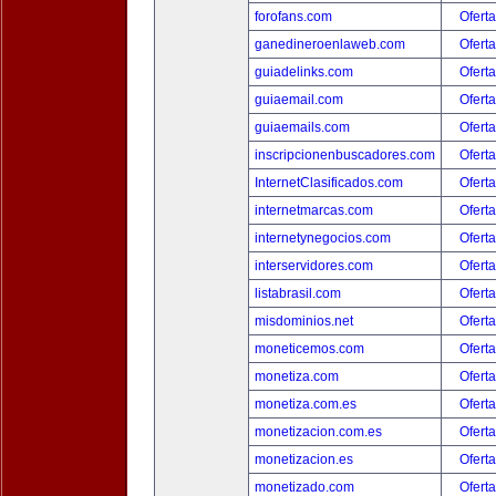
forofans.com
Oferta
ganedineroenlaweb.com
Oferta
guiadelinks.com
Oferta
guiaemail.com
Oferta
guiaemails.com
Oferta
inscripcionenbuscadores.com
Oferta
InternetClasificados.com
Oferta
internetmarcas.com
Oferta
internetynegocios.com
Oferta
interservidores.com
Oferta
listabrasil.com
Oferta
misdominios.net
Oferta
moneticemos.com
Oferta
monetiza.com
Oferta
monetiza.com.es
Oferta
monetizacion.com.es
Oferta
monetizacion.es
Oferta
monetizado.com
Oferta