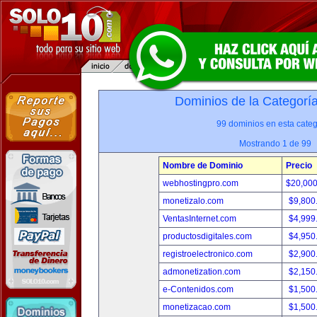
Dominios de la Categorí
99 dominios en esta categ
Mostrando 1 de 99
Nombre de Dominio
Precio
webhostingpro.com
$20,00
monetizalo.com
$9,800
VentasInternet.com
$4,999
productosdigitales.com
$4,950
registroelectronico.com
$2,900
admonetization.com
$2,150
e-Contenidos.com
$1,500
monetizacao.com
$1,500