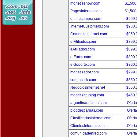
monetizenow.com
$1,500
PagosInternet.com
$1,500
onlinecompra.com
$999.
InternetCustomers.com
$980.
ComercioInternet.com
$950.
e-Afiliados.com
$899.
eAfiliados.com
$899.
e-Foros.com
$800.
e-Soporte.com
$800.
monetizador.com
$799.
conunclick.com
$550.
NegociosInternet.net
$550.
monetizatublog.com
$450.
argentinaenlinea.com
Oferta
blogdescargas.com
Oferta
ClasificadosInternet.com
Oferta
ClientesInternet.com
Oferta
comunidadenred.com
Oferta