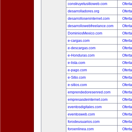
construyetusitioweb.com
Oferta
desarrolladores.org
Oferta
desarrolloseninternet.com
Oferta
desarrollowebfreelance.com
Oferta
DominiosMexico.com
Oferta
e-cargas.com
Oferta
e-descargas.com
Oferta
e-Honduras.com
Oferta
e-lista.com
Oferta
e-pago.com
Oferta
e-Sitio.com
Oferta
e-sitios.com
Oferta
emprendedoresenred.com
Oferta
empresasdeinternet.com
Oferta
eventosdigitales.com
Oferta
eventosweb.com
Oferta
forodeusuarios.com
Oferta
foroenlinea.com
Oferta