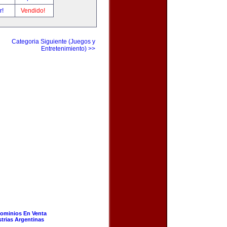
r!
Vendido!
Categoria Siguiente (Juegos y
Entretenimiento) >>
ominios En Venta
strias Argentinas