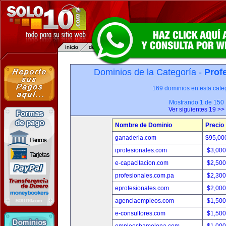
Dominios de la Categoría -
Prof
169 dominios en esta categ
Mostrando 1 de 150
Ver siguientes 19 >>
Nombre de Dominio
Precio
ganaderia.com
$95,00
iprofesionales.com
$3,00
e-capacitacion.com
$2,50
profesionales.com.pa
$2,30
eprofesionales.com
$2,00
agenciaempleos.com
$1,50
e-consultores.com
$1,50