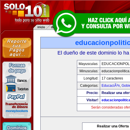
educacionpoliti
El dueño de este dominio lo ha
Mayusculas:
EDUCACIONPOLI
Minusculas:
educacionpolitic
Longitud:
17 caracteres
Categorias:
EducaciÃ³n
,
Gobi
Precio:
Realizar una ofer
Visitar!
educacionpolitic
Serán consideradas ofer
Realizar una Oferta