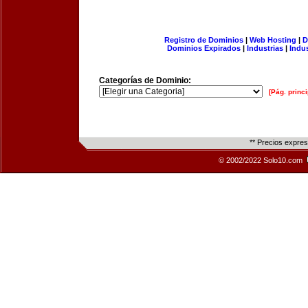
Registro de Dominios
|
Web Hosting
|
D
Dominios Expirados
|
Industrias
|
Indu
Categorías de Dominio:
[Pág. princi
** Precios expre
© 2002/2022 Solo10.com