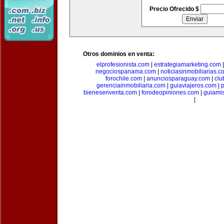
Precio Ofrecido $
Otros dominios en venta:
elprofesionista.com
|
estrategiamarketing.com
negociospanama.com
|
noticiasinmobiliarias.c
forochile.com
|
anunciosparaguay.com
|
clu
gerenciainmobiliaria.com
|
guiaviajeros.com
|
p
bienesenventa.com
|
forodeopiniones.com
|
guiami
|