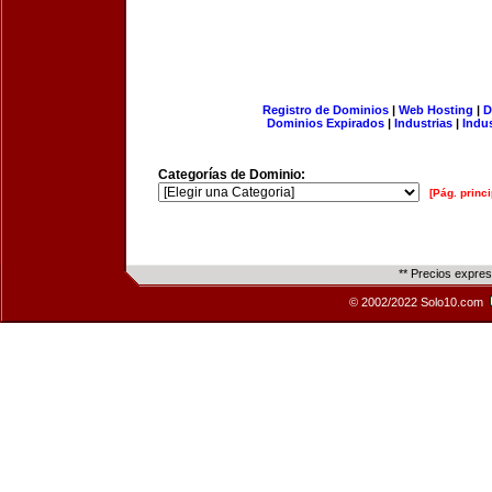
Registro de Dominios
|
Web Hosting
|
D
Dominios Expirados
|
Industrias
|
Indu
Categorías de Dominio:
[Pág. princi
** Precios expre
© 2002/2022 Solo10.com